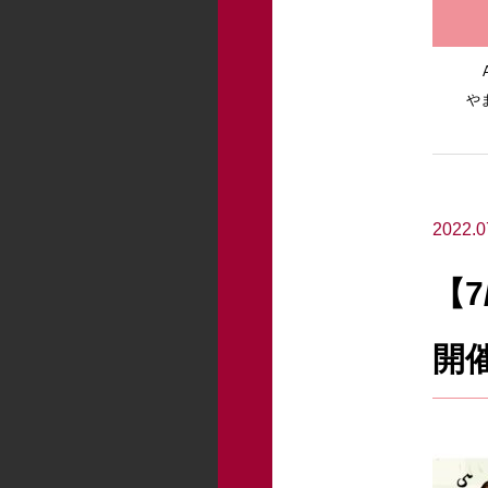
や
2022.0
【7
開