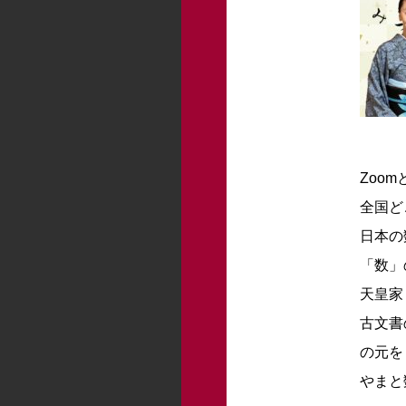
Zoo
全国ど
日本の
「数」
天皇家
古文書
の元を
やまと