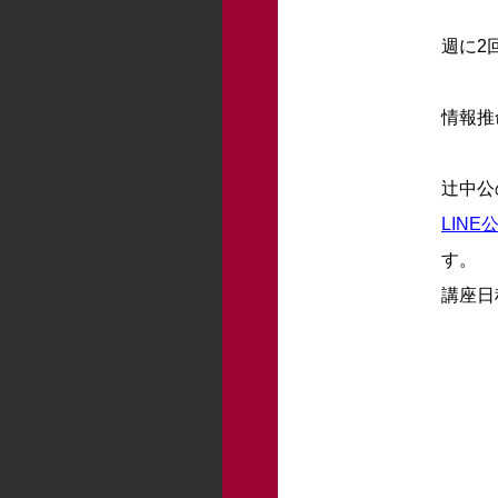
週に2
情報推
辻中公
LIN
す。
講座日