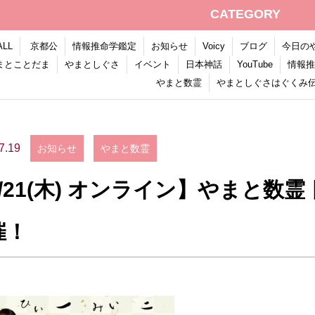
CATEGORY
ALL
京都公
情報推命学鑑定
お知らせ
Voicy
ブログ
今日の
まとことだま
やまとしぐさ
イベント
日本神話
YouTube
情報推
やまと数霊
やまとしぐさはぐくみ
7.19
お知らせ
やまと数霊
/21(木) オンライン】やまと数
催！