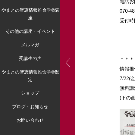
電話お
やまとの智恵情報推命学®講
070-48
座
受付時間
その他の講座・イベント
メルマガ
受講生の声
＊＊＊
情報推
やまとの智恵情報推命学®鑑
7/2
定
無料講
ショップ
(下の
ブログ・お知らせ
お問い合わせ