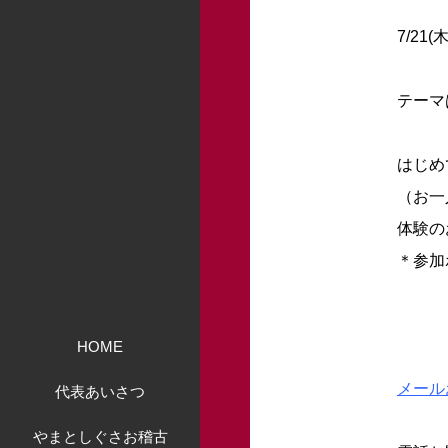
7/21(
テーマ
はじめ
（お一
体験の
＊参加
HOME
メール
代表あいさつ
やまとしぐさお稽古