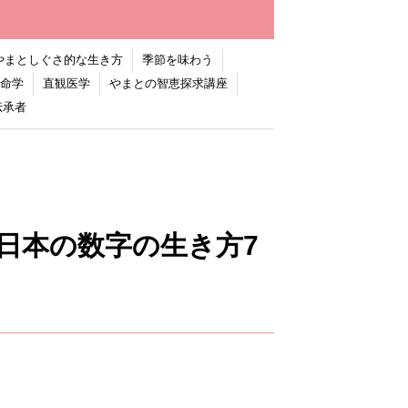
やまとしぐさ的な生き方
季節を味わう
命学
直観医学
やまとの智恵探求講座
伝承者
霊 日本の数字の生き方7