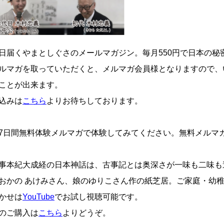
日届くやまとしぐさのメールマガジン。毎月550円で日本の秘
ルマガを取っていただくと、メルマガ会員様となりますので、
ことが出来ます。
込みは
こちら
よりお待ちしております。
7日間無料体験メルマガで体験してみてください。無料メルマ
事本紀大成経の日本神話は、古事記とは奥深さが一味も二味も
おかの あけみさん、娘のゆりこさん作の紙芝居。ご家庭・幼稚
かせは
YouTube
でお試し視聴可能です。
のご購入は
こちら
よりどうぞ。