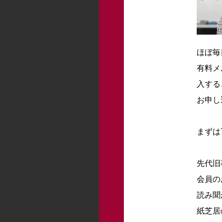
ほぼ毎
有料メ
入する
お申し
まずは
先代旧
会員の
読み聞
紙芝居