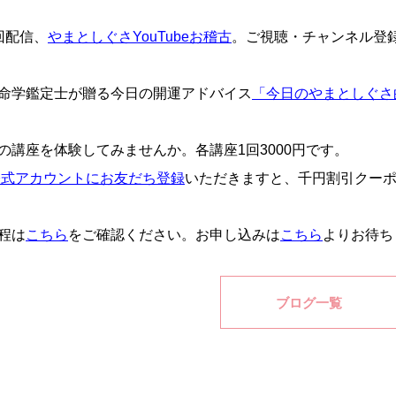
回配信、
やまとしぐさYouTubeお稽古
。ご視聴・チャンネル登
命学鑑定士が贈る今日の開運アドバイス
「今日のやまとしぐさ
の講座を体験してみませんか。各講座1回3000円です。
E公式アカウントにお友だち登録
いただきますと、千円割引クーポ
程は
こちら
をご確認ください。お申し込みは
こちら
よりお待ち
ブログ一覧