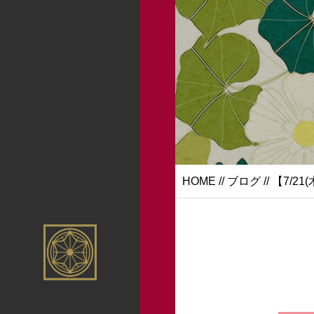
HOME
//
ブログ
// 【7