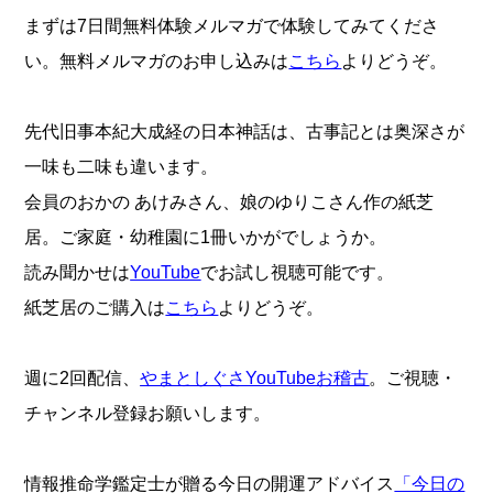
まずは7日間無料体験メルマガで体験してみてくださ
い。無料メルマガのお申し込みは
こちら
よりどうぞ。
先代旧事本紀大成経の日本神話は、古事記とは奥深さが
一味も二味も違います。
会員のおかの あけみさん、娘のゆりこさん作の紙芝
居。ご家庭・幼稚園に1冊いかがでしょうか。
読み聞かせは
YouTube
でお試し視聴可能です。
紙芝居のご購入は
こちら
よりどうぞ。
週に2回配信、
やまとしぐさYouTubeお稽古
。ご視聴・
チャンネル登録お願いします。
情報推命学鑑定士が贈る今日の開運アドバイス
「今日の