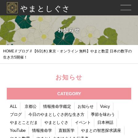
お知らせ
HOME
//
ブログ
// 【6/2(木) 東京・オンライン 無料】やまと数霊 日本の数字の
生き方5開催！
お知らせ
CATEGORY
ALL
京都公
情報推命学鑑定
お知らせ
Voicy
ブログ
今日のやまとしぐさ的な生き方
季節を味わう
やまとことだま
やまとしぐさ
イベント
日本神話
YouTube
情報推命学
直観医学
やまとの智恵探求講座