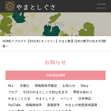
お知らせ
HOME
//
ブログ
// 【3/31(木) オンライン】やまと数霊 日本の数字の生き方3開
催！
お知らせ
CATEGORY
ALL
京都公
情報推命学鑑定
お知らせ
Voicy
ブログ
今日のやまとしぐさ的な生き方
季節を味わう
やまとことだま
やまとしぐさ
イベント
日本神話
YouTube
情報推命学
直観医学
やまとの智恵探求講座