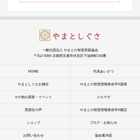
一般社団法人 やまとの智恵実践協会
〒612-8364 京都府京都市伏見区下油掛町143番
HOME
代表あいさつ
やまとしぐさお稽古
やまとの智恵情報推命学®講座
その他の講座・イベント
メルマガ
受講生の声
やまとの智恵情報推命学®鑑定
ショップ
ブログ・お知らせ
お問い合わせ
協会案内栞