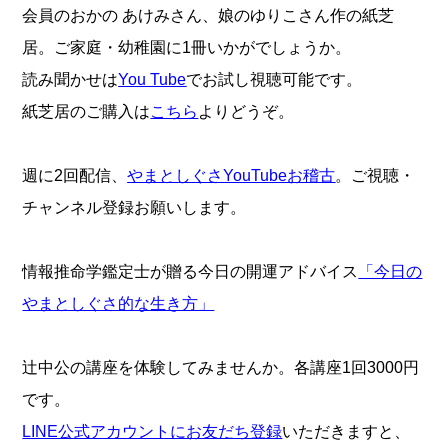
会員のおかの あけみさん、娘のゆりこさん作の紙芝
居。ご家庭・幼稚園に1冊いかがでしょうか。
読み聞かせは
You Tube
でお試し視聴可能です。
紙芝居のご購入は
こちら
よりどうぞ。
週に2回配信、
やまとしぐさYouTubeお稽古
。ご視聴・
チャンネル登録お願いします。
情報推命学鑑定士が贈る今日の開運アドバイス
「今日の
やまとしぐさ的な生き方」
辻中公の講座を体験してみませんか。各講座1回3000円
です。
LINE公式アカウントにお友だち登録
いただきますと、