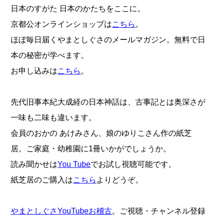
日本のすがた 日本のかたちをここに。
京都公オンラインショップは
こちら
。
ほぼ毎日届くやまとしぐさのメールマガジン。無料で日
本の秘密が学べます。
お申し込みは
こちら
。
先代旧事本紀大成経の日本神話は、古事記とは奥深さが
一味も二味も違います。
会員のおかの あけみさん、娘のゆりこさん作の紙芝
居。ご家庭・幼稚園に1冊いかがでしょうか。
読み聞かせは
You Tube
でお試し視聴可能です。
紙芝居のご購入は
こちら
よりどうぞ。
やまとしぐさYouTubeお稽古
。ご視聴・チャンネル登録