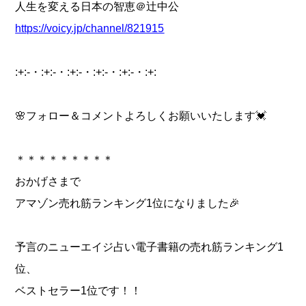
人生を変える日本の智恵＠辻中公
https://voicy.jp/channel/821915
:+:-・:+:-・:+:-・:+:-・:+:-・:+:
🌸フォロー＆コメントよろしくお願いいたします💓
＊＊＊＊＊＊＊＊＊
おかげさまで
アマゾン売れ筋ランキング1位になりました🎉
予言のニューエイジ占い電子書籍の売れ筋ランキング1
位、
ベストセラー1位です！！