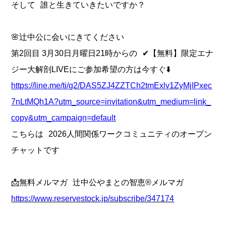
そして 誰と生きていきたいですか？
🌸辻中公に会いにきてください
第2回目 3月30日月曜日21時からの ✔【無料】限定エナ
ジー大解剖LIVEにご参加希望の方は今すぐ⬇️
https://line.me/ti/g2/DAS5ZJ4ZZTCh2tmExlv1ZyMjIPxec
7nLtMQh1A?utm_source=invitation&utm_medium=link_
copy&utm_campaign=default
こちらは 2026人間関係ワークコミュニティのオープン
チャットです
📩無料メルマガ 辻中公やまとの智恵®メルマガ
https://www.reservestock.jp/subscribe/347174