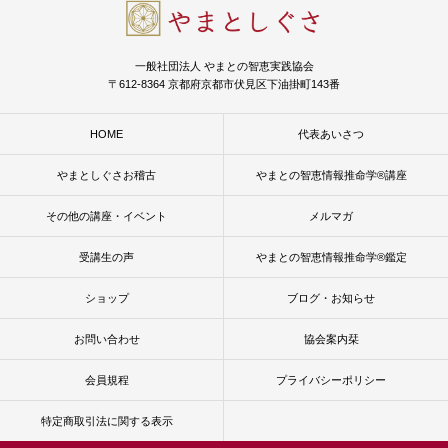
一般社団法人 やまとの智恵実践協会
〒612-8364 京都府京都市伏見区下油掛町143番
HOME
代表あいさつ
やまとしぐさお稽古
やまとの智恵情報推命学®講座
その他の講座・イベント
メルマガ
受講生の声
やまとの智恵情報推命学®鑑定
ショップ
ブログ・お知らせ
お問い合わせ
協会案内栞
会員規程
プライバシーポリシー
特定商取引法に関する表示