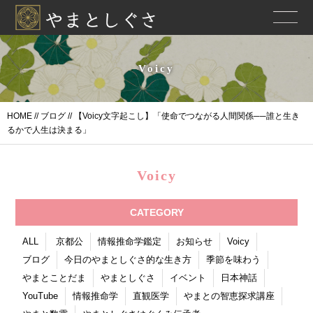
Voicy
HOME
//
ブログ
// 【Voicy文字起こし】「使命でつながる人間関係──誰と生き
るかで人生は決まる」
Voicy
CATEGORY
ALL
京都公
情報推命学鑑定
お知らせ
Voicy
ブログ
今日のやまとしぐさ的な生き方
季節を味わう
やまとことだま
やまとしぐさ
イベント
日本神話
YouTube
情報推命学
直観医学
やまとの智恵探求講座